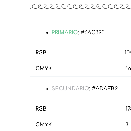
PRIMARIO
: #6AC393
RGB
10
CMYK
46
SECUNDARIO
: #ADAEB2
RGB
17
CMYK
3