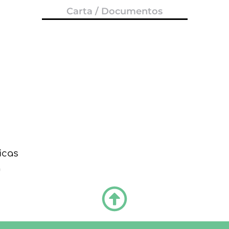
Carta / Documentos
icas
a