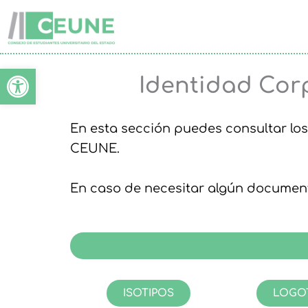
Ir
al
contenido
Abrir barra de herramien
Identidad Cor
En esta sección puedes consultar los
CEUNE.
En caso de necesitar algún document
ISOTIPOS
LOGO