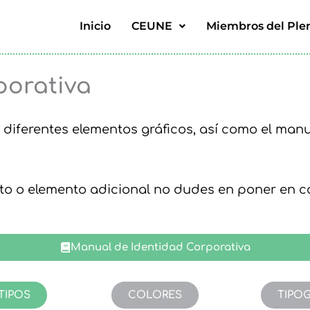
Inicio
CEUNE
Miembros del Ple
tas
porativa
 diferentes elementos gráficos, así como el man
o o elemento adicional no dudes en poner en c
Manual de Identidad Corporativa
TIPOS
COLORES
TIPOG