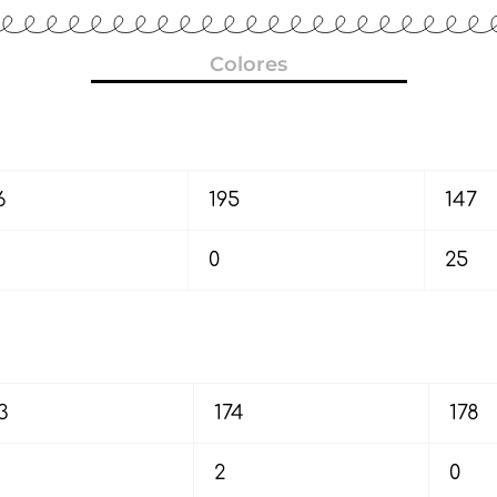
Colores
6
195
147
0
25
3
174
178
2
0