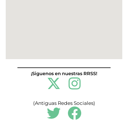
¡Siguenos en nuestras RRSS!
X
I
-
n
(Antiguas Redes Sociales)
t
s
T
F
w
t
w
a