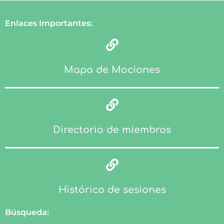
i
a
i
c
Enlaces Importantes:
t
g
t
e
t
r
t
b
Mapa de Mociones
e
a
e
o
r
m
r
o
Directorio de miembros
k
Histórico de sesiones
Búsqueda: